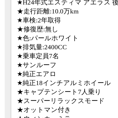
★H24年式エスティマ アエラス 
★走行距離:10.0万km
★車検:2年取得
★修復歴:無し
★色:パールホワイト
★排気量:2400CC
★乗車定員7名
★サンルーフ
★純正エアロ
★純正18インチアルミホイール
★キャプテンシート7人乗り
★スーパーリラックスモード
★オットマン付き