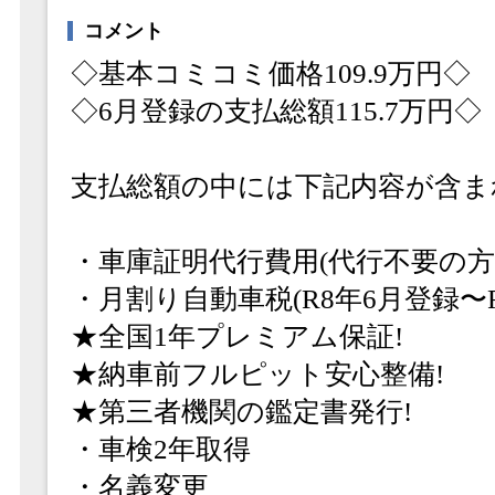
コメント
◇基本コミコミ価格109.9万円◇
◇6月登録の支払総額115.7万円◇
支払総額の中には下記内容が含ま
・車庫証明代行費用(代行不要の方
・月割り自動車税(R8年6月登録〜R
★全国1年プレミアム保証!
★納車前フルピット安心整備!
★第三者機関の鑑定書発行!
・車検2年取得
・名義変更