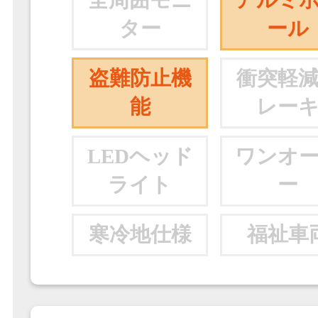
全周囲モニ
アルミ
ター
ール
盗難防止機
衝突軽
能
レー
LEDヘッド
ワンオ
ライト
ー
寒冷地仕様
福祉車