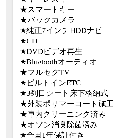
★スマートキー
★バックカメラ
★純正7インチHDDナビ
★CD
★DVDビデオ再生
★Bluetoothオーディオ
★フルセグTV
★ビルトインETC
★3列目シート床下格納式
★外装ポリマーコート施工
★車内クリーニング済み
★オゾン消臭除菌済み
★全国1年保証付き