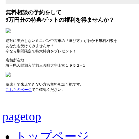
無料相談
の予約をして
9万円分の特典ゲット
の
権利
を得ませんか？
絶対に失敗しないミニバン中古車の「選び方」がわかる無料相談を
あなたも受けてみませんか？
今なら期間限定で特大特典をプレゼント！
店舗所在地：
埼玉県入間郡入間郡三芳町大字上富１９５２−１
※遠くて来店できない方も無料相談可能です。
こちらのページ
でご確認ください。
pagetop
トップページ