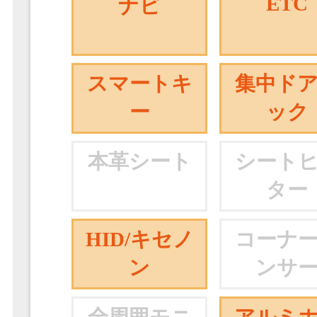
ETC
ナビ
スマートキ
集中ド
ー
ック
本革シート
シート
ター
HID/キセノ
コーナ
ン
ンサ