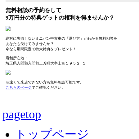
無料相談
の予約をして
9万円分の特典ゲット
の
権利
を得ませんか？
絶対に失敗しないミニバン中古車の「選び方」がわかる無料相談を
あなたも受けてみませんか？
今なら期間限定で特大特典をプレゼント！
店舗所在地：
埼玉県入間郡入間郡三芳町大字上富１９５２−１
※遠くて来店できない方も無料相談可能です。
こちらのページ
でご確認ください。
pagetop
トップページ