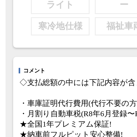
ライト
ー
寒冷地仕様
福祉車
コメント
◇支払総額の中には下記内容が含
・車庫証明代行費用(代行不要の方
・月割り自動車税(R8年6月登録〜R
★全国1年プレミアム保証!
★納車前フルピット安心整備!