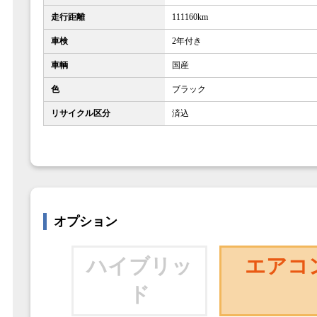
走行距離
111160km
車検
2年付き
車輌
国産
色
ブラック
リサイクル区分
済込
オプション
ハイブリッ
エアコ
ド