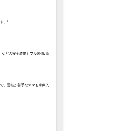
ド」!
」などの安全装備もフル装備♪高
ので、運転が苦手なママも車庫入