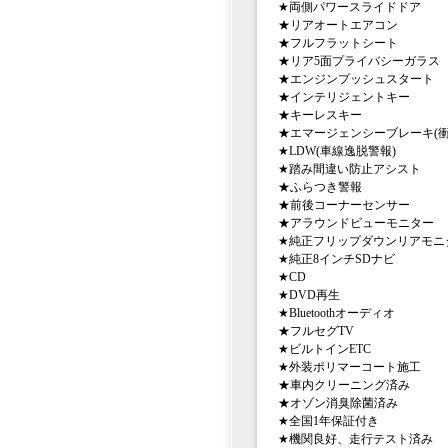
★両側パワースライドドア
★リアオートエアコン
★フルフラットシート
★リア5面プライバシーガラス
★エンジンプッシュスタート
★インテリジェントキー
★キーレスキー
★エマージェンシーブレーキ(衝
★LDW(車線逸脱警報)
★踏み間違い防止アシスト
★ふらつき警報
★前後コーナーセンサー
★アラウンドビューモニター
★純正フリップダウンリアモニ
★純正8インチSDナビ
★CD
★DVD再生
★Bluetoothオーディオ
★フルセグTV
★ビルトインETC
★外装ポリマーコート施工
★車内クリーニング済み
★オゾン消臭除菌済み
★全国1年保証付き
★機関良好、走行テスト済み