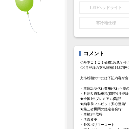
LEDヘッドライト
寒冷地仕様
コメント
◇基本コミコミ価格109.9万円
◇6月登録の支払総額114.8万円
支払総額の中には下記内容が含
・車庫証明代行費用(代行不要の
・月割り自動車税(R8年6月登録〜
★全国1年プレミアム保証!
★納車前フルピット安心整備!
★第三者機関の鑑定書発行!
・車検2年取得
・名義変更
・外装ポリマーコート