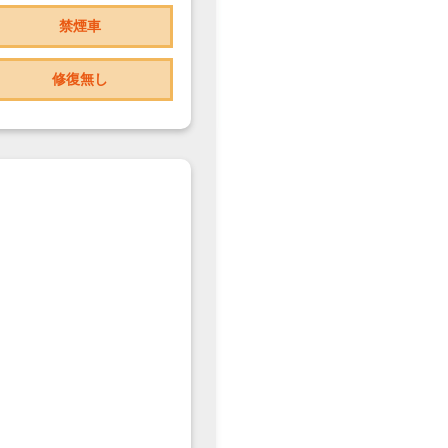
禁煙車
修復無し