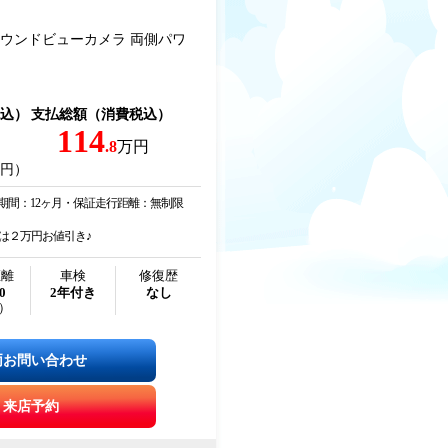
ラウンドビューカメラ 両側パワ
込）
支払総額（消費税込）
114
.8
万円
万円）
証期間：12ヶ月・保証走行距離：無制限
は２万円お値引き♪
距離
車検
修復歴
0
2年付き
なし
）
両お問い合わせ
来店予約