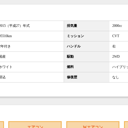
2015（平成27）年式
排気量
2000cc
95510km
ミッション
CVT
2年付き
ハンドル
右
国産
駆動
2WD
ホワイト
燃料
ハイブリ
済込
修復歴
なし
エアコン
Wエアコン