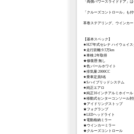
「両側パワースライドドア」は
「クルーズコントロール」も付
革巻ステアリング、ウインカー
【基本スペック】
★H27年式セレナ ハイウェイ
★走行距離:9.5万km
★車検:2年取得
★修復歴:無し
★色:パールホワイト
★排気量:2000CC
★乗車定員8名
★Sハイブリッドシステム
★純正エアロ
★純正16インチアルミホイール
★移動式センターコンソール肘
★アイドリングストップ
★フォグランプ
★LEDヘッドライト
★電動格納ミラー
★ウインカーミラー
★クルーズコントロール