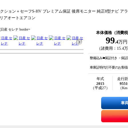
クション＋セーフS-HV プレミアム保証 後席モニター 純正8型ナビ ア
 リアオートエアコン
本体価格（消費税
99
.4
万円
（諸費用：15.4
整備込み/■保証付き ・保
車庫証明代行不要のお客様
年式
走行
2015
9551
（平成27）
（Km
車