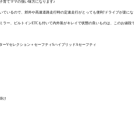
子育てママの強い味方になります♪
いているので、郊外や高速道路走行時の定速走行がとっても便利!ドライブが楽にな
ミラー、ビルトインETCも付いて内外装がキレイで状態の良いものは、このお値段
スターVセレクション＋セーフティSハイブリッドAセーフティ
掛け