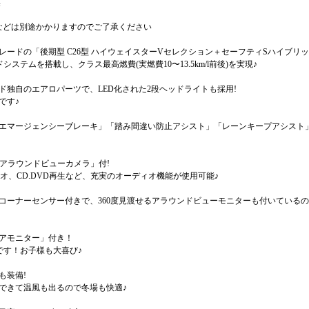
臭
などは別途かかりますのでご了承ください
ードの「後期型 C26型 ハイウェイスターVセレクション＋セーフティSハイブリッ
ステムを搭載し、クラス最高燃費(実燃費10〜13.5km/l前後)を実現♪
ド独自のエアロパーツで、LED化された2段ヘッドライトも採用!
です♪
エマージェンシーブレーキ」「踏み間違い防止アシスト」「レーンキープアシスト
「アラウンドビューカメラ」付!
ーディオ、CD.DVD再生など、充実のオーディオ機能が使用可能♪
コーナーセンサー付きで、360度見渡せるアラウンドビューモニターも付いている
アモニター」付き！
です！お子様も大喜び♪
も装備!
できて温風も出るので冬場も快適♪