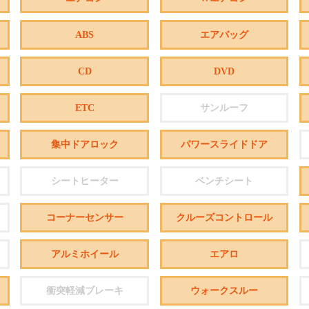
ABS
エアバッグ
CD
DVD
ETC
サンルーフ
集中ドアロック
パワースライドドア
シートヒーター
ベンチシート
コーナーセンサー
クルーズコントロール
アルミホイール
エアロ
衝突軽減ブレーキ
ウォークスルー