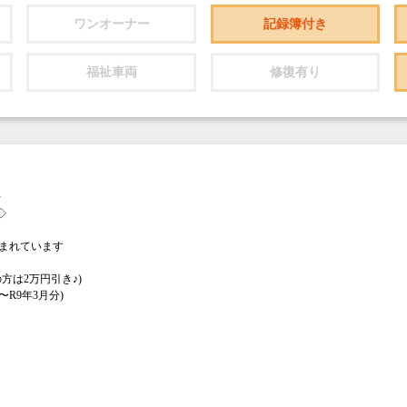
ワンオーナー
記録簿付き
福祉車両
修復有り
◇
◇
まれています
方は2万円引き♪)
R9年3月分)