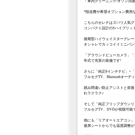
・車内クリーニング/オゾン消
*陸送費や希望オプション費用
こちらのセレナはズバリ人気グレ
コンパクト設計のSハイブリッドシ
後期型ハイウェイスターグレー
オシャレでカッコイイミニバン
「アラウンドビューカメラ」「
年式で充実の装備です!
さらに「純正8インチナビ」+
フルセグTV、Bluetoothオ
踏み間違い防止アシストと前後
れラクラク♪
そして「純正フリップダウンリ
フルセグTV、DVDが視聴可能
他にも「リアオートエアコン」
後席シートからでも温度調整が