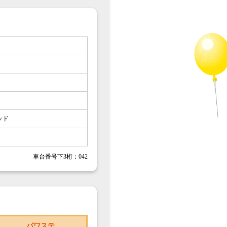
ッド
車台番号下3桁：042
パワステ