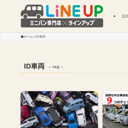
公
ホーム
ID車両
ID車両
– tag –