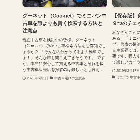
グーネット（Goo-net）でミニバン中
【保存版】
古車を誰よりも賢く検索する方法と
９つのチェ
注意点
みなさんこん
ある、「ミニ
現在中古車を検討中の皆様、グーネット
プ」代表の菊池
（Goo-net）での中古車検索方法をご存知でし
古車業界では
ょうか？ 「そんなの分かってるよ！簡単でし
要です。購入
ょ！」そんな声も聞こえてきそうです。 です
て楽しいカーラ
が、本当に安心して買える中古車とそれを扱
う中古車販売店を探すのは難しいとも言え...
2019年3月17日
ミニバン中古
2023年6月1日
中古車選びの注意点