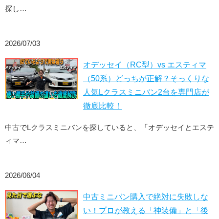
探し…
2026/07/03
オデッセイ（RC型）vs エスティマ
（50系）どっちが正解？そっくりな
人気Lクラスミニバン2台を専門店が
徹底比較！
中古でLクラスミニバンを探していると、「オデッセイとエステ
ィマ…
2026/06/04
中古ミニバン購入で絶対に失敗しな
い！プロが教える「神装備」と「後