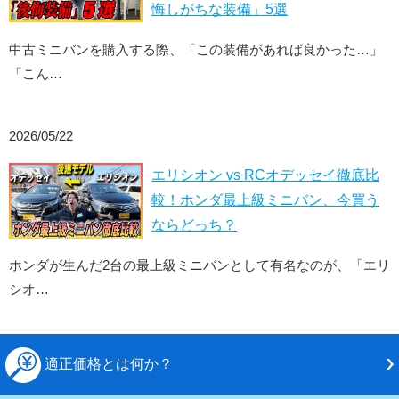
悔しがちな装備」5選
中古ミニバンを購入する際、「この装備があれば良かった…」
「こん…
2026/05/22
エリシオン vs RCオデッセイ徹底比
較！ホンダ最上級ミニバン、今買う
ならどっち？
ホンダが生んだ2台の最上級ミニバンとして有名なのが、「エリ
シオ…
適正価格とは何か？