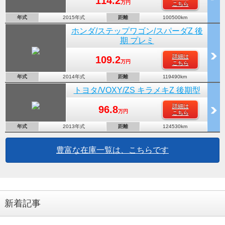
114.2
万円
こちら
年式
2015年式
距離
100500km
ホンダ/ステップワゴン/スパーダZ 後
期 プレミ
詳細は
109.2
万円
こちら
年式
2014年式
距離
119490km
トヨタ/VOXY/ZS キラメキZ 後期型
詳細は
96.8
万円
こちら
年式
2013年式
距離
124530km
豊富な在庫一覧は、こちらです
新着記事