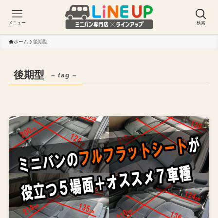
メニュー
検索
ホーム
後期型
後期型
– tag –