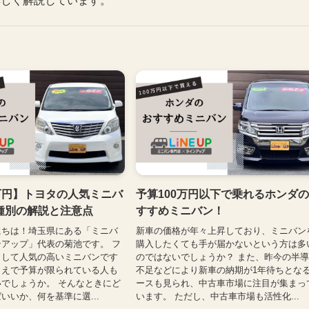
詳しく解説しています。
万円】トヨタの人気ミニバ
予算100万円以下で乗れるホンダ
種別の解説と注意点
すすめミニバン！
にちは！埼玉県にある「ミニバ
新車の価格が年々上昇しており、ミニバン
アップ」代表の菊池です。 フ
購入したくても手が届かないという方は多
として人気の高いミニバンです
のではないでしょうか？ また、昨今の半
うえで予算が限られている人も
不足などにより新車の納期が1年待ちとな
でしょうか。 そんなときにど
ースも見られ、中古車市場に注目が集まっ
いいか、何を基準に選...
います。 ただし、中古車市場も活性化...