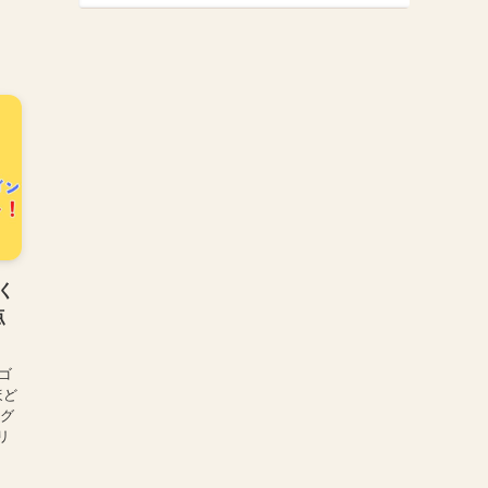
く
点
ゴ
ほど
ング
リ
.