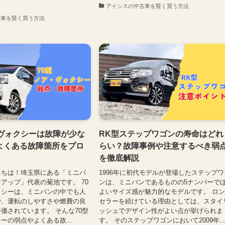
アイシスの中古車を賢く買う方法
古車を賢く買う方法
・ヴォクシーは故障が少な
RK型ステップワゴンの寿命はどれ
よくある故障箇所をプロ
らい？故障事例や注意するべき弱
を徹底解説
にちは！埼玉県にある「ミニバ
1996年に初代モデルが登場したステップワ
アップ」代表の菊池です。 70
ンは、ミニバンであるものの5ナンバーで
クシーは、ミニバンの中でも人
よいサイズ感が魅力的なモデルです。 ロ
で、運転のしやすさや燃費の良
セラーを続けている理由としては、スタイ
価されています。 そんな70型
ッシュでデザイン性がよい点が挙げられま
ーの弱点やよくある故...
す。 そのステップワゴンにおいて2009年..