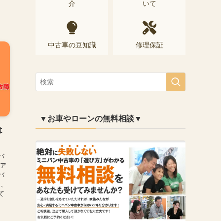
介
いて
中古車の豆知識
修理保証
▼お車やローンの無料相談▼
は
バ
 ア
バ
り、
て