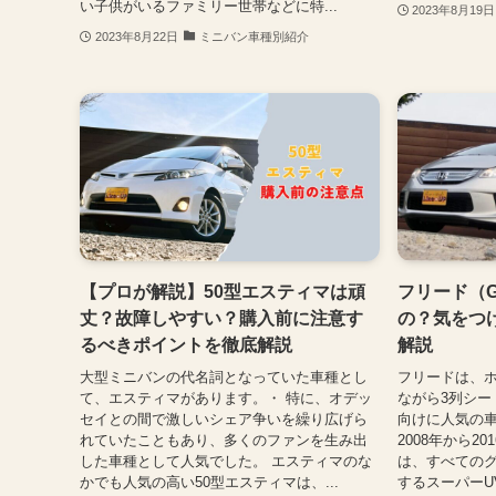
い子供がいるファミリー世帯などに特...
2023年8月19日
2023年8月22日
ミニバン車種別紹介
【プロが解説】50型エスティマは頑
フリード（
丈？故障しやすい？購入前に注意す
の？気をつ
るべきポイントを徹底解説
解説
大型ミニバンの代名詞となっていた車種とし
フリードは、
て、エスティマがあります。・ 特に、オデッ
ながら3列シー
セイとの間で激しいシェア争いを繰り広げら
向けに人気の車
れていたこともあり、多くのファンを生み出
2008年から2
した車種として人気でした。 エスティマのな
は、すべてのグ
かでも人気の高い50型エスティマは、...
するスーパーU