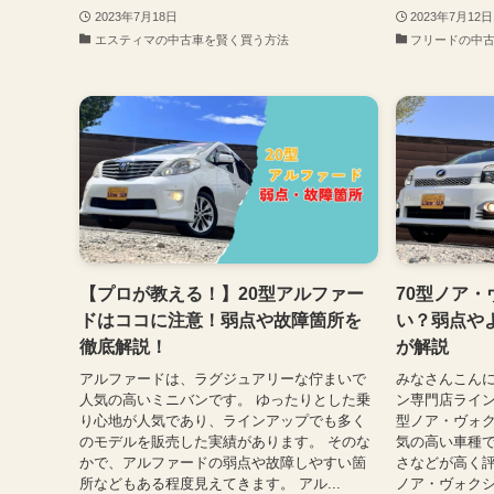
2023年7月18日
2023年7月12日
エスティマの中古車を賢く買う方法
フリードの中
【プロが教える！】20型アルファー
70型ノア
ドはココに注意！弱点や故障箇所を
い？弱点や
徹底解説！
が解説
アルファードは、ラグジュアリーな佇まいで
みなさんこん
人気の高いミニバンです。 ゆったりとした乗
ン専門店ライン
り心地が人気であり、ラインアップでも多く
型ノア・ヴォ
のモデルを販売した実績があります。 そのな
気の高い車種
かで、アルファードの弱点や故障しやすい箇
さなどが高く評
所などもある程度見えてきます。 アル...
ノア・ヴォクシ