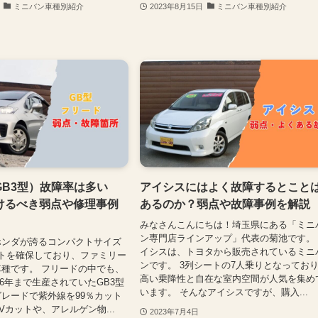
ミニバン車種別紹介
2023年8月15日
ミニバン車種別紹介
GB3型）故障率は多い
アイシスにはよく故障するとこと
けるべき弱点や修理事例
あるのか？弱点や故障事例を解説
みなさんこんにちは！埼玉県にある「ミニ
ン専門店ラインアップ」代表の菊池です。
ホンダが誇るコンパクトサイズ
イシスは、トヨタから販売されているミニ
トを確保しており、ファミリー
ンです。 3列シートの7人乗りとなってお
種です。 フリードの中でも、
高い乗降性と自在な室内空間が人気を集め
016年まで生産されていたGB3型
います。 そんなアイシスですが、購入...
レードで紫外線を99％カット
Vカットや、アレルゲン物...
2023年7月4日