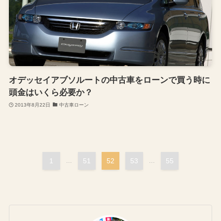
オデッセイアブソルートの中古車をローンで買う時に
頭金はいくら必要か？
2013年8月22日
中古車ローン
1
...
51
52
53
...
55