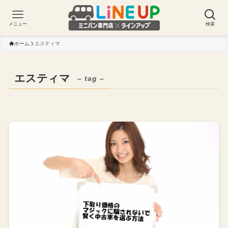
メニュー
検索
ホーム
エスティマ
エスティマ
– tag –